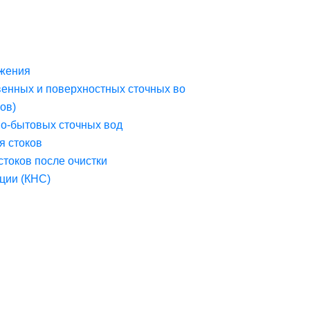
жения
венных и поверхностных сточных во
ов)
но-бытовых сточных вод
я стоков
стоков после очистки
ции (КНС)