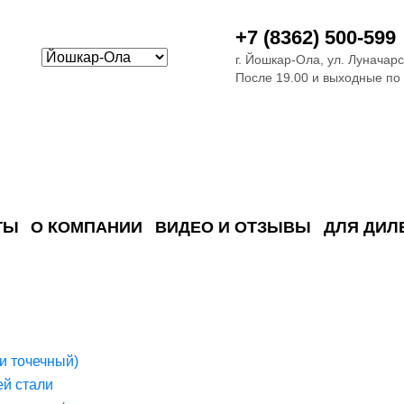
+7 (8362) 500-599
г. Йошкар-Ола, ул. Луначарс
После 19.00 и выходные по
ТЫ
О КОМПАНИИ
ВИДЕО И ОТЗЫВЫ
ДЛЯ ДИЛ
ия сточных в
ские)
поверхностных сточных во
сле очистки
 объектах
емы на промышленых и гражданских объектах
стемы, канализации и пластиковые погреба
темы и автономные канализации для компаний
и точечный)
й стали