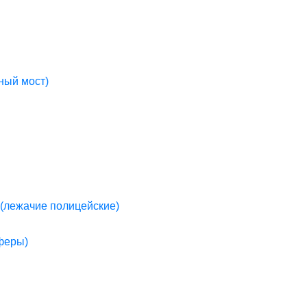
ный мост)
(лежачие полицейские)
пферы)