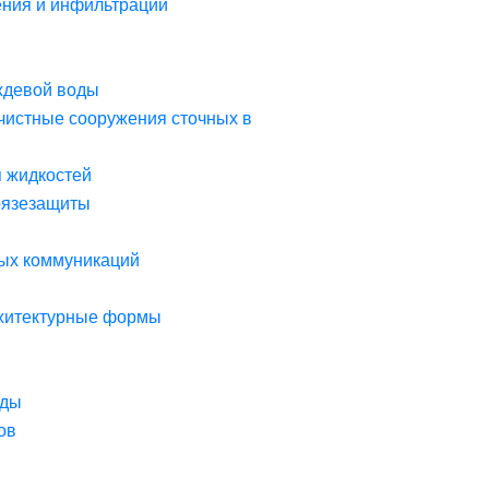
ния и инфильтрации
ждевой воды
чистные сооружения сточных в
я жидкостей
рязезащиты
ых коммуникаций
рхитектурные формы
оды
ов