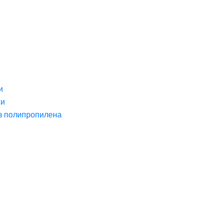
и
ги
з полипропилена