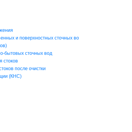
жения
венных и поверхностных сточных во
ов)
но-бытовых сточных вод
я стоков
стоков после очистки
ции (КНС)