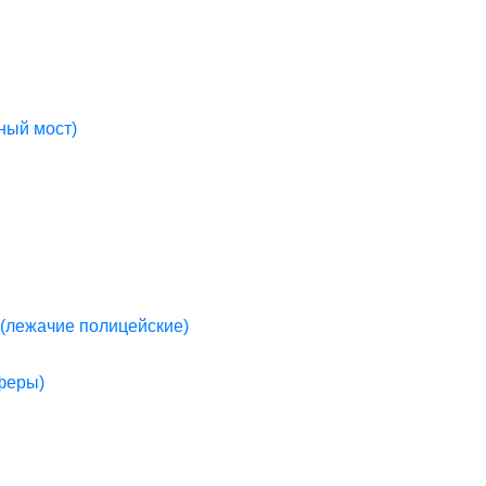
ный мост)
(лежачие полицейские)
пферы)