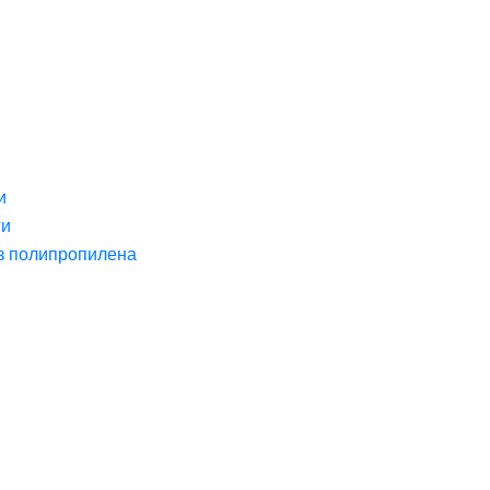
и
ги
з полипропилена