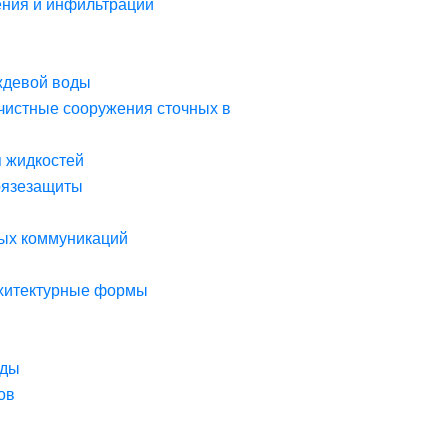
ния и инфильтрации
ждевой воды
чистные сооружения сточных в
я жидкостей
рязезащиты
ых коммуникаций
рхитектурные формы
оды
ов