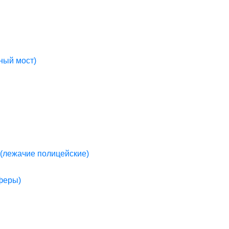
ный мост)
(лежачие полицейские)
пферы)