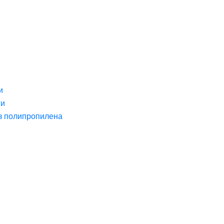
и
ги
з полипропилена