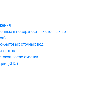
жения
венных и поверхностных сточных во
ов)
но-бытовых сточных вод
я стоков
стоков после очистки
ции (КНС)