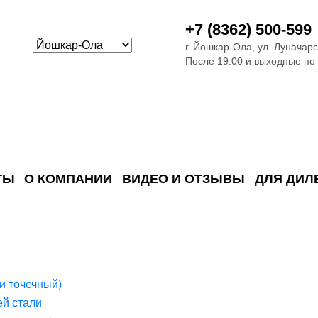
+7 (8362) 500-599
г. Йошкар-Ола, ул. Луначарс
После 19.00 и выходные по
ТЫ
О КОМПАНИИ
ВИДЕО И ОТЗЫВЫ
ДЛЯ ДИЛ
ия сточных в
ские)
поверхностных сточных во
сле очистки
 объектах
емы на промышленых и гражданских объектах
стемы, канализации и пластиковые погреба
темы и автономные канализации для компаний
и точечный)
й стали