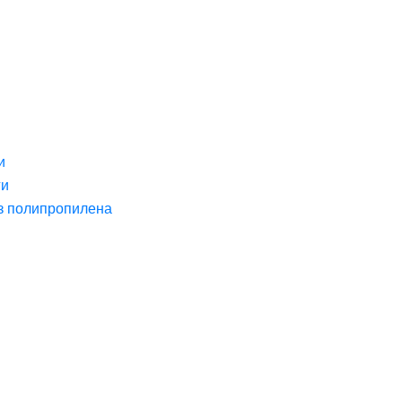
и
ги
з полипропилена