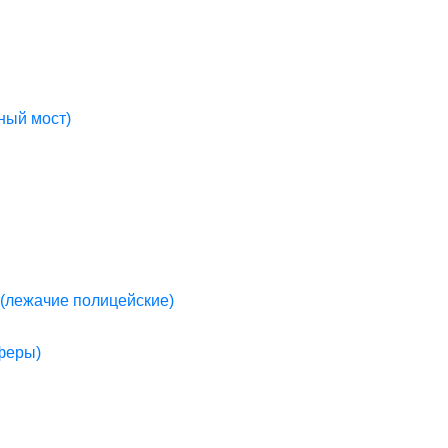
ный мост)
(лежачие полицейские)
пферы)