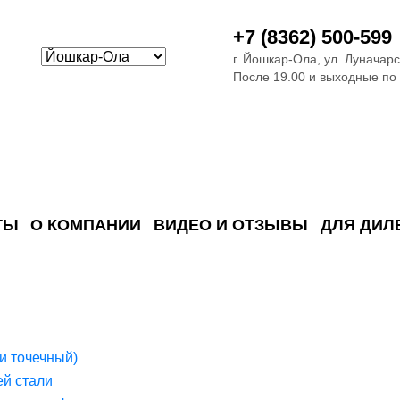
+7 (8362) 500-599
г. Йошкар-Ола, ул. Луначарс
После 19.00 и выходные по
ТЫ
О КОМПАНИИ
ВИДЕО И ОТЗЫВЫ
ДЛЯ ДИЛ
ия сточных в
ские)
поверхностных сточных во
сле очистки
 объектах
емы на промышленых и гражданских объектах
стемы, канализации и пластиковые погреба
темы и автономные канализации для компаний
и точечный)
й стали