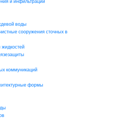
ния и инфильтрации
ждевой воды
чистные сооружения сточных в
я жидкостей
рязезащиты
ых коммуникаций
рхитектурные формы
оды
ов