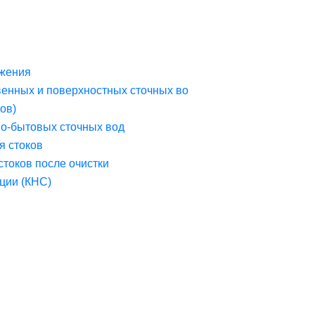
жения
венных и поверхностных сточных во
ов)
но-бытовых сточных вод
я стоков
стоков после очистки
ции (КНС)