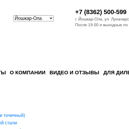
+7 (8362) 500-599
г. Йошкар-Ола, ул. Луначарс
После 19.00 и выходные по
ТЫ
О КОМПАНИИ
ВИДЕО И ОТЗЫВЫ
ДЛЯ ДИЛ
ия сточных в
ские)
поверхностных сточных во
сле очистки
 объектах
емы на промышленых и гражданских объектах
стемы, канализации и пластиковые погреба
темы и автономные канализации для компаний
и точечный)
й стали