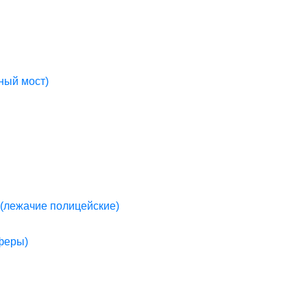
ный мост)
(лежачие полицейские)
пферы)