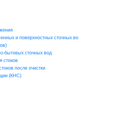
жения
венных и поверхностных сточных во
ов)
но-бытовых сточных вод
я стоков
стоков после очистки
ции (КНС)