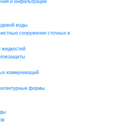
ния и инфильтрации
ждевой воды
чистные сооружения сточных в
я жидкостей
рязезащиты
ых коммуникаций
рхитектурные формы
оды
ов