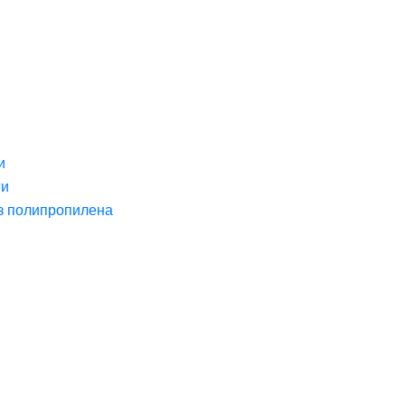
и
ги
з полипропилена