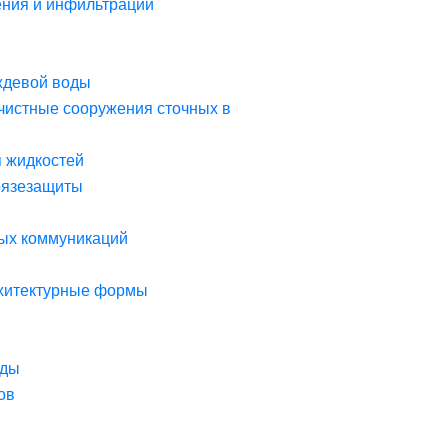
ния и инфильтрации
ждевой воды
чистные сооружения сточных в
я жидкостей
рязезащиты
ых коммуникаций
рхитектурные формы
оды
ов