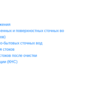
жения
венных и поверхностных сточных во
ов)
но-бытовых сточных вод
я стоков
стоков после очистки
ции (КНС)