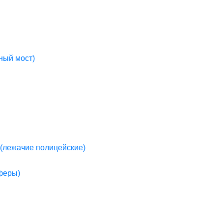
ный мост)
(лежачие полицейские)
пферы)