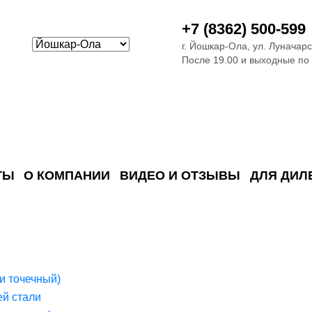
+7 (8362) 500-599
г. Йошкар-Ола, ул. Луначарс
После 19.00 и выходные по
ТЫ
О КОМПАНИИ
ВИДЕО И ОТЗЫВЫ
ДЛЯ ДИЛ
ия сточных в
ские)
поверхностных сточных во
сле очистки
 объектах
емы на промышленых и гражданских объектах
стемы, канализации и пластиковые погреба
темы и автономные канализации для компаний
и точечный)
й стали