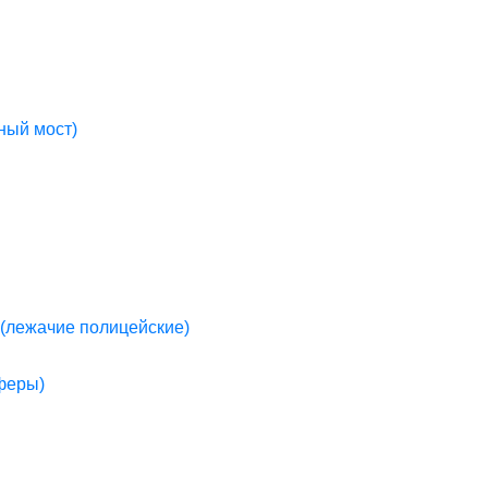
ный мост)
(лежачие полицейские)
пферы)