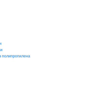
и
ги
з полипропилена