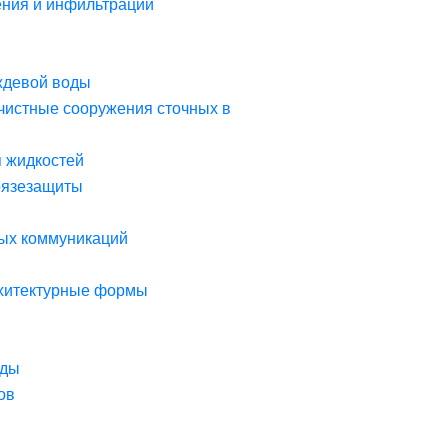
ния и инфильтрации
ждевой воды
чистные сооружения сточных в
я жидкостей
рязезащиты
ых коммуникаций
рхитектурные формы
оды
ов