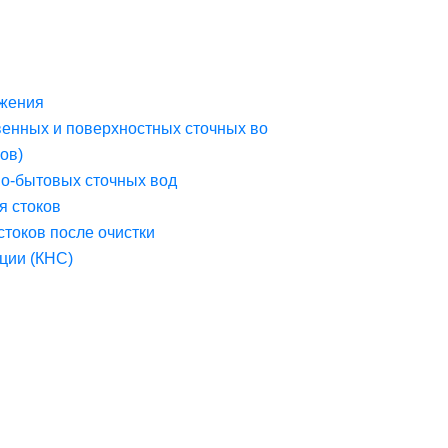
жения
венных и поверхностных сточных во
ов)
но-бытовых сточных вод
я стоков
стоков после очистки
ции (КНС)