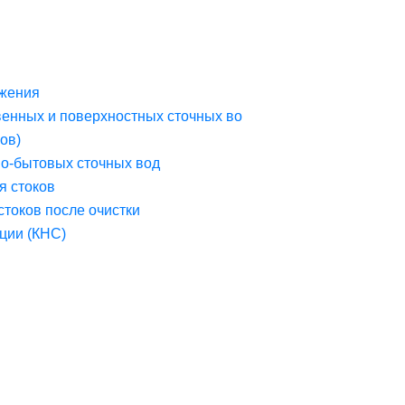
жения
венных и поверхностных сточных во
ов)
но-бытовых сточных вод
я стоков
стоков после очистки
ции (КНС)