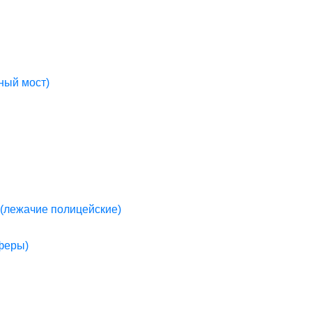
ный мост)
(лежачие полицейские)
пферы)