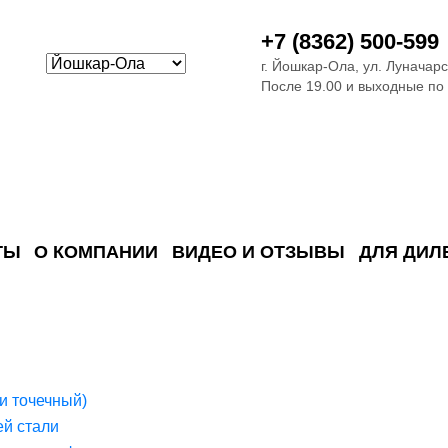
+7 (8362) 500-599
г. Йошкар-Ола, ул. Луначарс
После 19.00 и выходные по
ТЫ
О КОМПАНИИ
ВИДЕО И ОТЗЫВЫ
ДЛЯ ДИЛ
ия сточных в
ские)
поверхностных сточных во
сле очистки
 объектах
емы на промышленых и гражданских объектах
стемы, канализации и пластиковые погреба
темы и автономные канализации для компаний
и точечный)
й стали