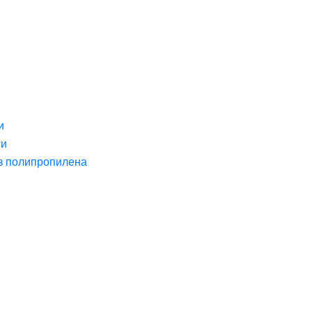
и
ги
з полипропилена