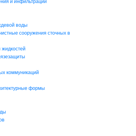
ния и инфильтрации
ждевой воды
чистные сооружения сточных в
я жидкостей
рязезащиты
ых коммуникаций
рхитектурные формы
оды
ов