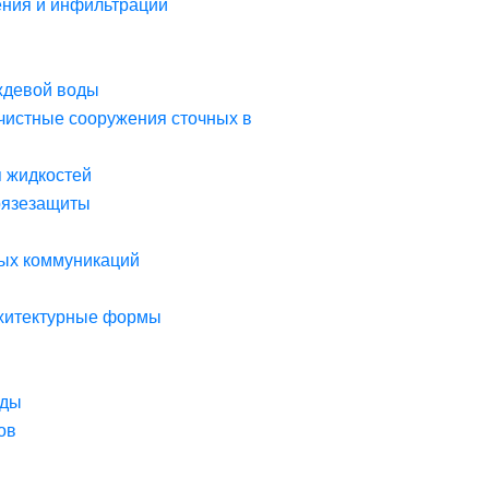
ния и инфильтрации
ждевой воды
чистные сооружения сточных в
я жидкостей
рязезащиты
ых коммуникаций
рхитектурные формы
оды
ов