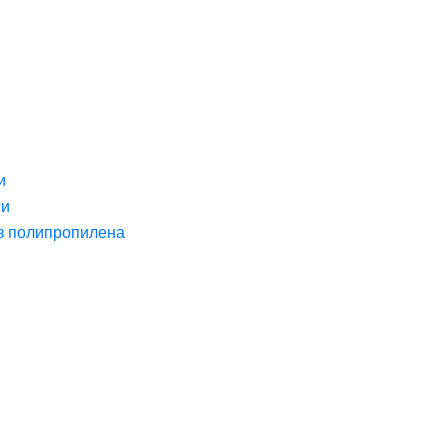
и
ги
з полипропилена