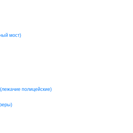
ный мост)
(лежачие полицейские)
пферы)