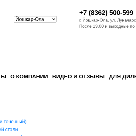
+7 (8362) 500-599
г. Йошкар-Ола, ул. Луначарс
После 19.00 и выходные по
ТЫ
О КОМПАНИИ
ВИДЕО И ОТЗЫВЫ
ДЛЯ ДИЛ
ия сточных в
ские)
поверхностных сточных во
сле очистки
 объектах
емы на промышленых и гражданских объектах
стемы, канализации и пластиковые погреба
темы и автономные канализации для компаний
и точечный)
й стали