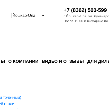
+7 (8362) 500-599
г. Йошкар-Ола, ул. Луначарс
После 19.00 и выходные по
ТЫ
О КОМПАНИИ
ВИДЕО И ОТЗЫВЫ
ДЛЯ ДИЛ
ия сточных в
ские)
поверхностных сточных во
сле очистки
 объектах
емы на промышленых и гражданских объектах
стемы, канализации и пластиковые погреба
темы и автономные канализации для компаний
и точечный)
й стали