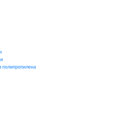
и
ги
з полипропилена