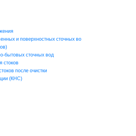
жения
венных и поверхностных сточных во
ов)
но-бытовых сточных вод
я стоков
стоков после очистки
ции (КНС)