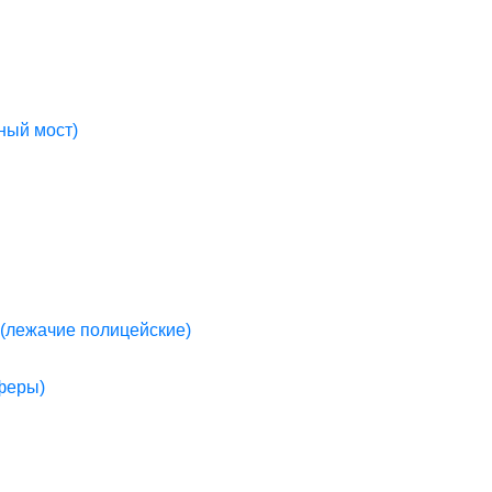
ный мост)
(лежачие полицейские)
пферы)