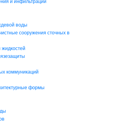
ния и инфильтрации
ждевой воды
чистные сооружения сточных в
я жидкостей
рязезащиты
ых коммуникаций
рхитектурные формы
оды
ов